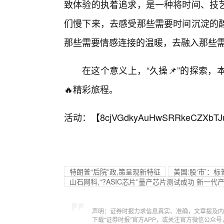
致体验的执着追求，是一种将时间、技
们慢下来，去感受那些需要时间沉淀的
那些需要情感连接的温暖，去融入那些
在这个意义上，“久操📌”的探索
🔥精彩旅程。
活动：【
8cjVGdkyAuHwSRRkeCZXbTJ
特朗普“后院”政,策呈现新特征
美国:股‘市’：
山石网科,“?ASIC芯片”量产芯片测试成功 新一
声明：证券时报力求信息真实、准确，文章提及内
下载“证券时报”官方APP，或关注官方微信公众