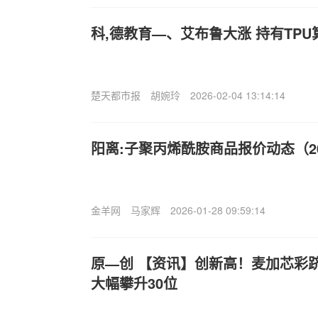
科,德教育—、艾布鲁大涨 持有TP
楚天都市报
胡婉玲
2026-02-04 13:14:14
阳离:子聚丙烯酰胺商品报价动态（2025
金羊网
马家辉
2026-01-28 09:59:14
原—创 【资讯】创新高！麦加芯彩跻
大幅攀升30位