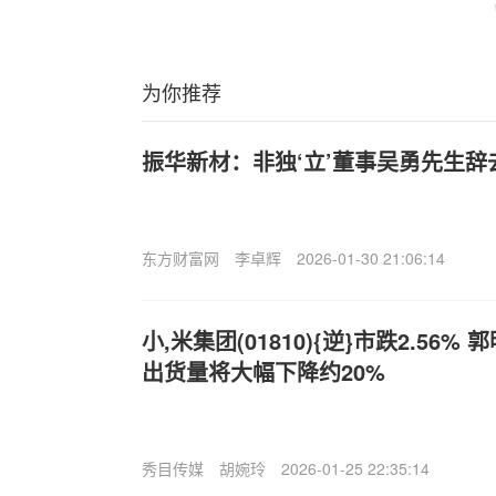
为你推荐
振华新材：非独‘立’董事吴勇先生辞
东方财富网
李卓辉
2026-01-30 21:06:14
小,米集团(01810){逆}市跌2.56
出货量将大幅下降约20%
秀目传媒
胡婉玲
2026-01-25 22:35:14