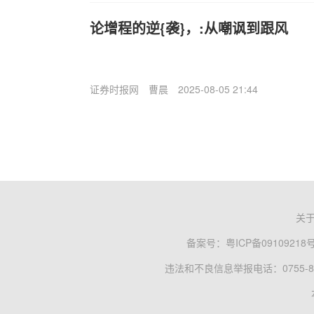
论增程的逆{袭}，:从嘲讽到跟风
证券时报网
曹晨
2025-08-05 21:44
关
备案号：
粤ICP备09109218
违法和不良信息举报电话：0755-83