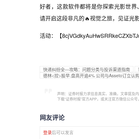
好者，这款软件都将是你探索光影世界、
请开启这段非凡的🔥视觉之旅，见证光
活动：【
8cjVGdkyAuHwSRRkeCZXbTJ
快递纠纷全—攻略：问题分类与投诉渠道指南
德林<控>股早.盘高开逾4% 公司与Asseto订立认
声明：证券时报力求信息真实、准确，文章提及内
下载“证券时报”官方APP，或关注官方微信公众
网友评论
登录
后可以发言