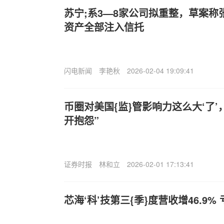
苏宁;系3—8家公司拟重整，草案
资产全部注入信托
闪电新闻
李艳秋
2026-02-04 19:09:41
币圈对美国{监}管影响力这么大‘了’
开抱怨”
证券时报
林和立
2026-02-01 17:13:41
芯海‘科’技第三{季}度营收增46.9%