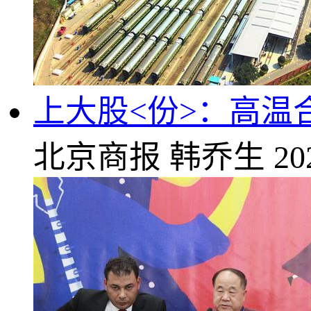
上大股<份>：高温
北京商报
韩乔生
20