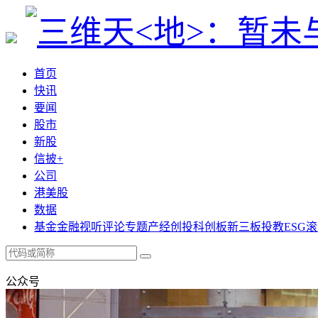
首页
快讯
要闻
股市
新股
信披+
公司
港美股
数据
基金
金融
视听
评论
专题
产经
创投
科创板
新三板
投教
ESG
滚
公众号