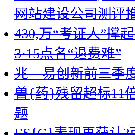
网站建设公司测评
430,万“考证人”
3·15点名“退费难”
兆—易创新前三季度实
兽{药}残留超标1
题
ES{G}表现再获认