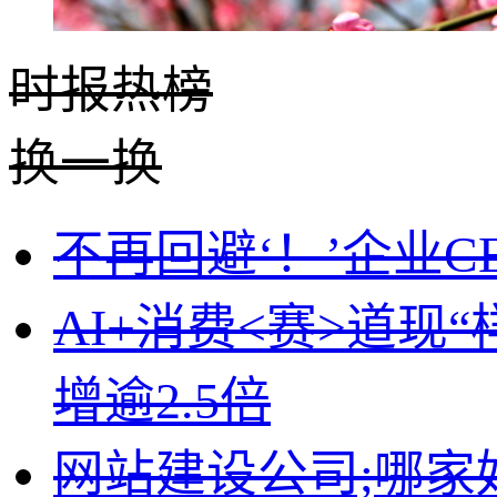
时报
热榜
换一换
不再回避‘！’企业
AI+消费<赛>道现
增逾2.5倍
网站建设公司;哪家好