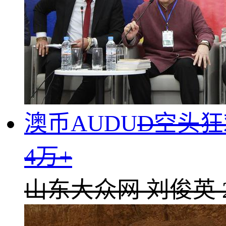
澳币AUDU
D空头狂
4万+
山东大众网
刘俊英