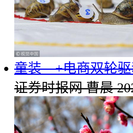
童装—+电商双轮驱动
证券时报网
曹晨
20