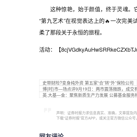
这种惊艳，始于颜值，终于灵魂。
“第九艺术”在视觉表达上的🔥一次完
柔了那段关于永恒的旅程。
活动：【
8cjVGdkyAuHwSRRkeCZXbTJ
史带财险?变身纯外资 第五家“合”转“外”保险公司
博{时}市—场点评9月19日：两市震荡微跌，成交
英.大基—金：聚焦新质生产力发展 公募基金服务
声明：证券时报力求信息真实、准确，文章提及内
下载“证券时报”官方APP，或关注官方微信公众
网友评论