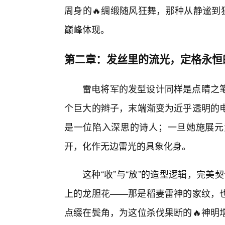
周身的🔥绸缎随风狂舞，那种从静谧到
巅峰体现。
第二章：发丝里的流光，定格永恒
雷电将军的发型设计同样是点睛之
个巨大的辫子，末端渐变为近乎透明的
是一位陷入深思的诗人；一旦她施展元素
开，化作无边雷光的具象化身。
这种“收”与“放”的造型逻辑，完美
上的龙胆花——那是稻妻雷神的家纹，
点缀在鬓角，为这位杀伐果断的🔥神明