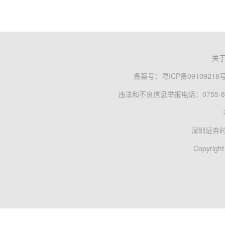
关
备案号：
粤ICP备09109218
违法和不良信息举报电话：0755-83
深圳证券
Copyright