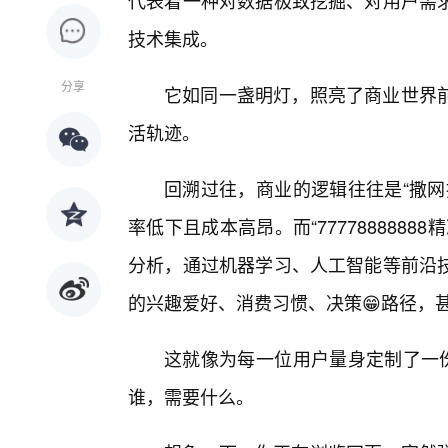
代表着一种对数据极致挖掘、对用户需
技术集成。
分享
它如同一盏明灯，照亮了商业世界
活轨迹。
回溯过往，商业的逻辑往往是“撒网
率低下且成本高昂。而“777788888
分析，通过机器学习、人工智能等前沿
的兴趣爱好、消费习惯、决策😁路径，
这就像为每一位用户量身定制了一份
谁，需要什么。