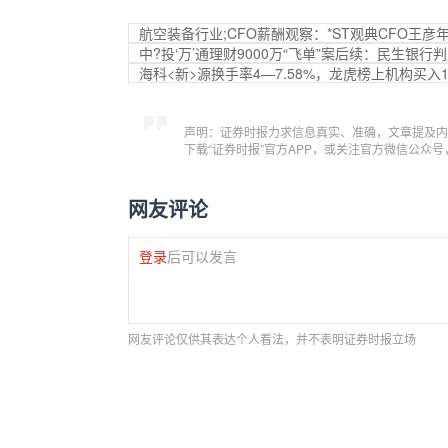
航空装备行业;CFO薪酬观察：*ST观典CFO王
中?投‘万’通理财9000万“飞单”案后续：民生银行
海科<新>源换手率4—7.58%，龙虎榜上机构买入1.
声明：证券时报力求信息真实、准确，文章提及内
下载“证券时报”官方APP，或关注官方微信公众
网友评论
登录
后可以发言
网友评论仅供其表达个人看法，并不表明证券时报立场