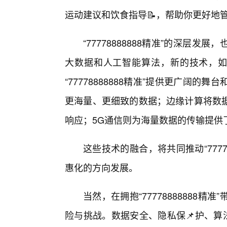
运动建议和饮食指导📝，帮助你更好地
“77778888888精准”的深层
大数据和人工智能算法，新的技术，如物
“77778888888精准”提供更广阔
更海量、更细致的数据；边缘计算将数
响应；5G通信则为海量数据的传输提供
这些技术的融合，将共同推动“7777
惠化的方向发展。
当然，在拥抱“77778888888
险与挑战。数据安全、隐私保📌护、算