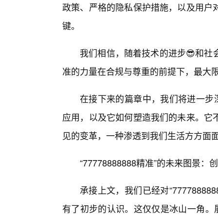
政策、严格的隐私保护措施，以及用户
键。
我们相信，随着技术的进步😎和社
准的力量在合规与尊重的前提下，最大
在接下来的篇章中，我们将进一步深入探
应用，以及它如何塑造我们的未来。它
见的变革，一种渗透到我们生活方方面
“77778888888精准”的未来图
承接上文，我们已经对“7777888
有了初步的认识。这仅仅是冰山一角。展望未