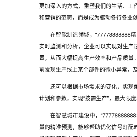
更加深入的方式，重塑我们的生活、工作
和营销的范畴，而是成为驱动各行各业创
在智能制造领域，“777788888
实时监测和分析，企业可以实现对生产
置，从而大幅提高生产效率和产品质量
前发现生产线上某个部件的微小异常，
还可以根据市场需求的变化，实现
计划和参数，实现“按需生产”，最大限
在智慧城市建设中，“77778888
量的精准预测，能够帮助优化信号灯配时