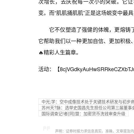
次增长，去庆祝每一次小的突破。它让
变。而“肌肌捅肌肌”正是这场蜕变中最
它不仅塑造了强健的体魄，更熔铸
它帮助我们以一种更加自信、更加积极
🔥精彩人生篇章。
活动：【
8cjVGdkyAuHwSRRkeCZXbTJ
中光;学：空中成像技术处于关键技术研发与初步
苏州天?脉：选举史国昌先生担任公司第三届董事
国际调查记!者{同}盟：加密货币洗钱审查升级
声明：证券时报力求信息真实、准确，文章提及内