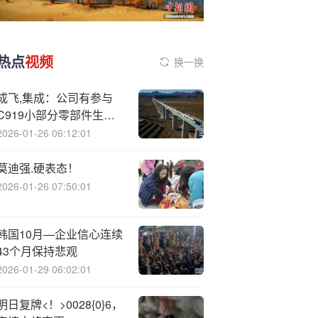
热点
视频
换一换
成飞,集成：公司有参与
C919小部分零部件生产
制造
2026-01-26 06:12:01
莫迪强.硬表态！
2026-01-26 07:50:01
韩国10月—企业信心连续
43个月保持悲观
2026-01-29 06:02:01
明日复牌<！>0028{0}6，