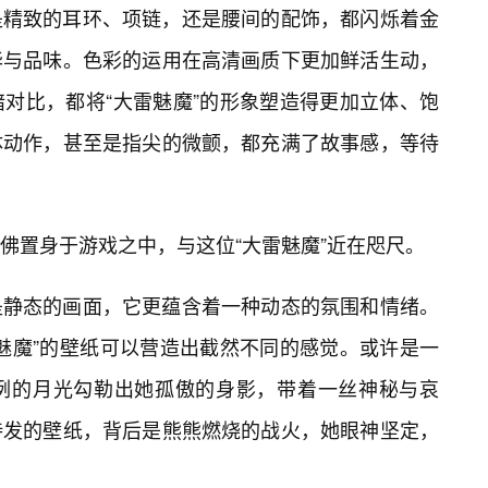
是精致的耳环、项链，还是腰间的配饰，都闪烁着金
华与品味。色彩的运用在高清画质下更加鲜活生动，
暗对比，都将“大雷魅魔”的形象塑造得更加立体、饱
体动作，甚至是指尖的微颤，都充满了故事感，等待
佛置身于游戏之中，与这位“大雷魅魔”近在咫尺。
是静态的画面，它更蕴含着一种动态的氛围和情绪。
魅魔”的壁纸可以营造出截然不同的感觉。或许是一
冽的月光勾勒出她孤傲的身影，带着一丝神秘与哀
待发的壁纸，背后是熊熊燃烧的战火，她眼神坚定，