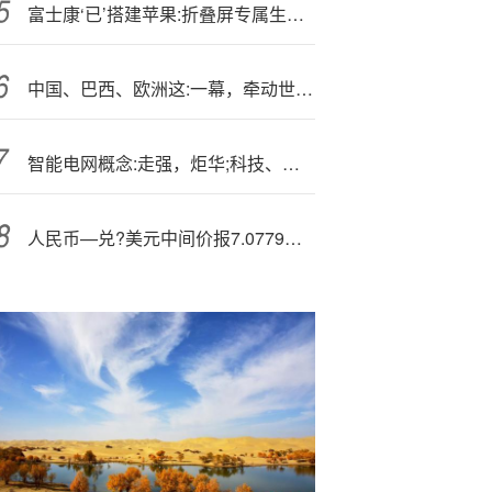
富士康‘已’搭建苹果:折叠屏专属生产线：屏幕无折痕
中国、巴西、欧洲这:一幕，牵动世界大棋局
智能电网概念:走强，炬华;科技、中利集团、三星医疗、摩恩电气涨停
人民币—兑?美元中间价报7.0779，上调17点 升值至2024年10月14日以来最高！