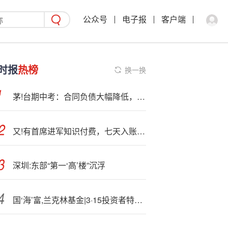
公众号
电子报
客户端
时报
热榜
换一换
茅!台期中考：合同负债大幅降低，系列酒二季度负增长
又!有首席进军知识付费，七天入账近700万！
深圳:东部“第一‘高’楼”沉浮
国‘海’富,兰克林基金|3·15投资者特别提醒：警惕AI换脸骗局 警惕退税诈骗