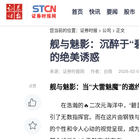
首页
快讯
要闻
股市
您当前的位置：
证券时报
>
公司
>
正文
舰与魅影：沉醉于“
的绝美诱惑
来源：证券时报网
作者：白晓
2026-02-0
舰与魅影：当“大雷魅魔”的邀
点赞
在浩瀚的🔥二次元海洋中，“碧
引了无数指挥官。而在这片由钢铁
的个性和令人心动的视觉呈现，成