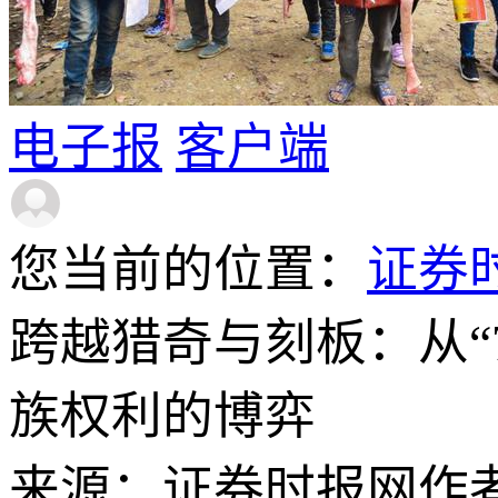
电子报
客户端
您当前的位置：
证券
跨越猎奇与刻板：从“
族权利的博弈
来源：证券时报网
作