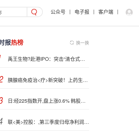
公众号
电子报
客户端
时报
热榜
换一换
禹王生物?赴港IPO：突击“清仓式分红”3.2亿元全流向实控人家族 违规融资安排累计超4亿元却“甩锅”财务经理
胰腺癌免疫治<疗>新突破！上药生物治疗研究成果获登国际期刊JECCR
日:经225指数开,盘上涨0.6% 韩股继续休市
联<美>控股：,第三季度归母净利润1857.49万元 同比下降39.60%