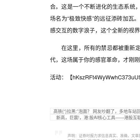
合。这是一个不断进化的生态系统
场名为“极致快感”的远征添砖加瓦
感交互的数字浪子，这个全新的视界
在这里，所有的禁忌都被重新
代，这场属于你的感官革命，才刚刚
活动：【
hKszRFt4WyWwhC373uU
高铁{“}拉黑:”泡面？ 网友吵翻了，多地车站
新高，巨震!，港:股AI核心工具——港股互联
声明：证券时报力求信息真实、准确，文章