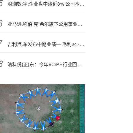
浪潮数:字:企业盘中涨近8% 公司本月底将发布业绩
亚马逊.称伯‘克’希尔旗下公用事业公司未能为数据中心提供充足电力
吉利汽.车发布中期业绩— 毛利247.19亿元同比增加24.41%
清科倪{正}东：今年VC/PE行业回暖了