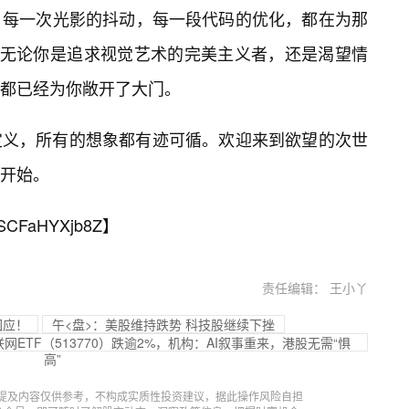
，每一次光影的抖动，每一段代码的优化，都在为那
。无论你是追求视觉艺术的完美主义者，还是渴望情
都已经为你敞开了大门。
定义，所有的想象都有迹可循。欢迎来到欲望的次世
开始。
SCFaHYXjb8Z
】
责任编辑： 王小丫
回应！
午<盘>：美股维持跌势 科技股继续下挫
网ETF（513770）跌逾2%，机构：AI叙事重来，港股无需“惧
高”
提及内容仅供参考，不构成实质性投资建议，据此操作风险自担