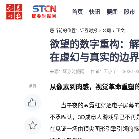
首页
快讯
要闻
股市
您当前的位置：
证券时报
>
公司
>
正文
欲望的数字重构：解
在虚幻与真实的边界
来源：证券时报网
作者：王小丫
2026-02
从像素到肉感，视觉革命重塑
点赞
当午夜的🔥霓虹穿透电子屏幕
不承📝认，3D成😎人游戏早已不
在见证一场由顶尖图形引擎引领的感