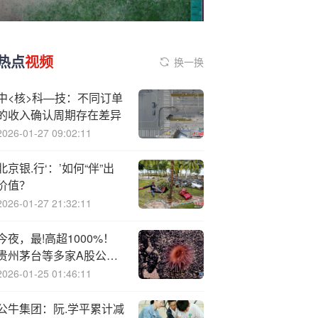
热点
视频
换一换
中<核>科—技：不同订单
的收入确认周期存在差异
2026-01-27 09:02:11
北京银.行‘：’如何“伴”出
价值？
2026-01-27 21:32:11
今夜，最!高超1000%！
贵州茅台等多家A股公司
发布
2026-01-25 01:46:11
公牛集团：阮.学平累计减