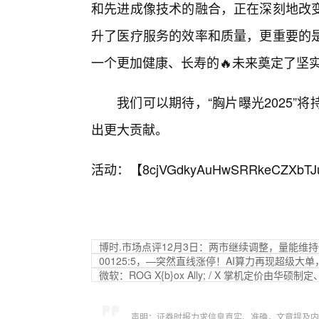
和先进成像技术的融合，正在深刻地改
升了医疗服务的效率和质量，更重要的
一个更加健康、长寿的🔥未来奠定了坚实
我们可以期待，“胸片曝光2025
出更大贡献。
活动：【
8cjVGdkyAuHwSRRkeCZXbTJ
博时.市场点评12月3日：两市继续调整，量能维
00125:5，—突然直线涨停！AI算力再现超级大
微软：ROG X{b}ox Ally; / X 掌机定价由
声明：证券时报力求信息真实、准确，文章提及内