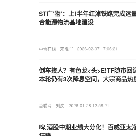
ST广‘物’：上!半年红淖铁路完成运
合能源物流基地建设
中青在线
宋晓军
2026-02-07 17:06:21
倒车接人？有色龙<头>E!TF随市回
本轮仍有3次降息空间，大宗商品热
慧聪网
刘虎
2026-01-28 12:58:21
啤.酒股中期业绩大分化！百威亚太
狂赚