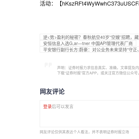
活动：【
hKszRFt4WyWwhC373uUSCF
逆<势>盈利的秘密？春秋航空40岁“空嫂”招聘，
安恒信息入选G,ar—tner 中国API管理代表厂商
平安银行副行长方:蔚豪：对公业务未来坚持“守正
声明：证券时报力求信息真实、准确，文章提及内
下载“证券时报”官方APP，或关注官方微信公众
网友评论
登录
后可以发言
网友评论仅供其表达个人看法，并不表明证券时报立场