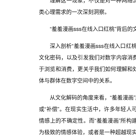
理解这一现象，不仅是对一种网络
类心理需求的一次深刻洞察。
“羞羞漫画sss在线入口红桃”背后
深入剖析“羞羞漫画sss在线入口
文化密码，以及引发我们对数字内容消
于浏览和消费，更关乎我们如何理解和
体与群体在数字空间中的关系。
从文化解码的角度来看，“羞羞漫画
或“补偿”。在现实生活中，许多年轻人
情感上的不确定性。而“羞羞漫画”所构
为极致的情感体验，或者是一种超越现