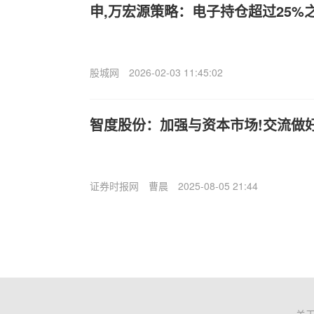
申,万宏源策略：电子持仓超过25%
股城网
2026-02-03 11:45:02
智度股份：加强与资本市场!交流做
证券时报网
曹晨
2025-08-05 21:44