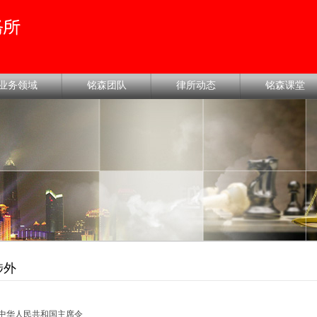
业务领域
铭森团队
律所动态
铭森课堂
涉外
中华人民共和国主席令